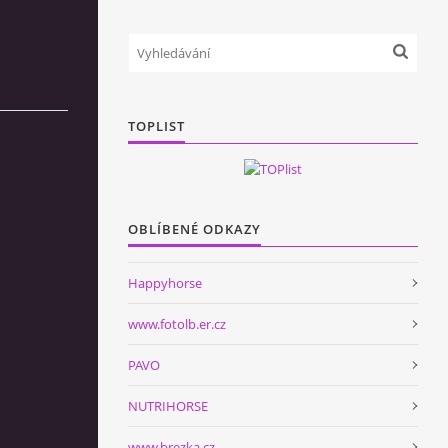
TOPLIST
OBLÍBENÉ ODKAZY
Happyhorse
www.fotolb.er.cz
PAVO
NUTRIHORSE
www.brezka.cz