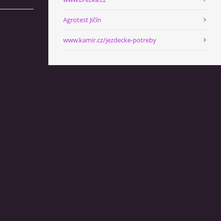
Agrotest Jičín
www.kamir.cz/jezdecke-potreby