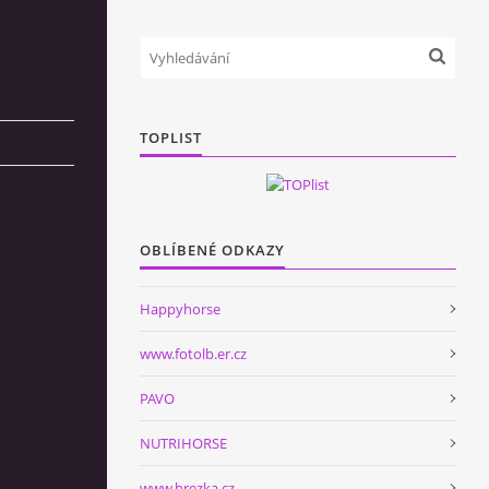
TOPLIST
OBLÍBENÉ ODKAZY
Happyhorse
www.fotolb.er.cz
PAVO
NUTRIHORSE
www.brezka.cz