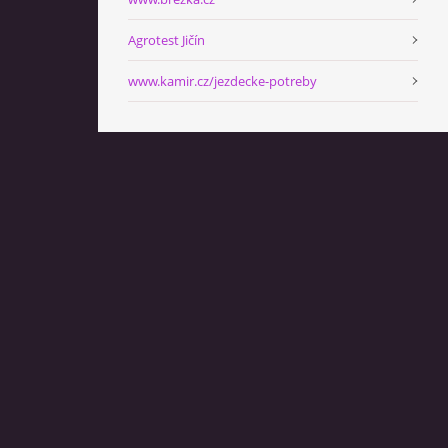
Agrotest Jičín
www.kamir.cz/jezdecke-potreby