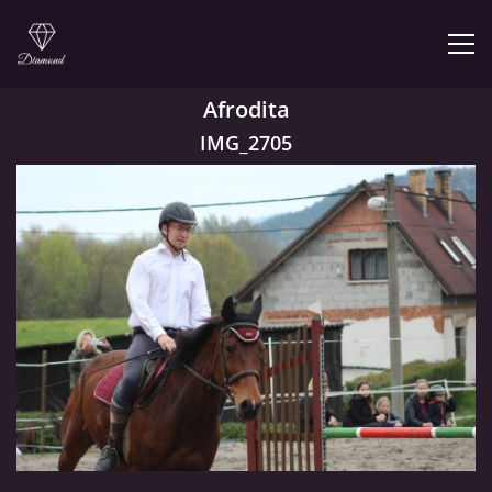
Afrodita
ÚVOD
IMG_2705
NABÍZÍME
PRODEJNA JEZDECKÝCH POTŘEB
FOTOALBUM
KONTAKT
KONĚ JK MIRA