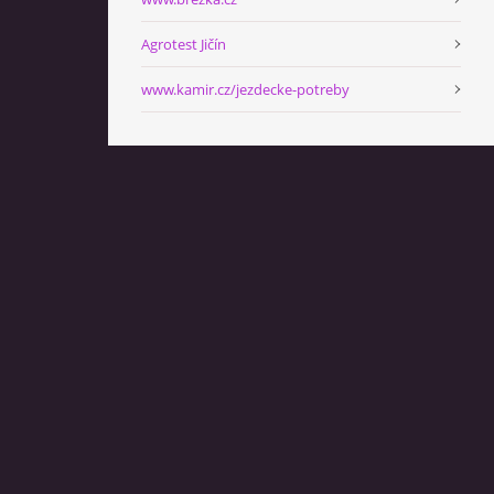
Agrotest Jičín
www.kamir.cz/jezdecke-potreby