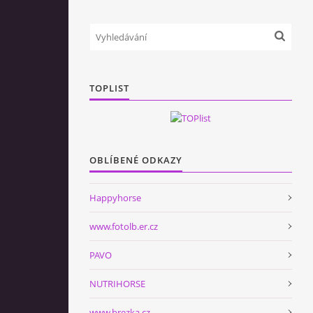
TOPLIST
OBLÍBENÉ ODKAZY
Happyhorse
www.fotolb.er.cz
PAVO
NUTRIHORSE
www.brezka.cz