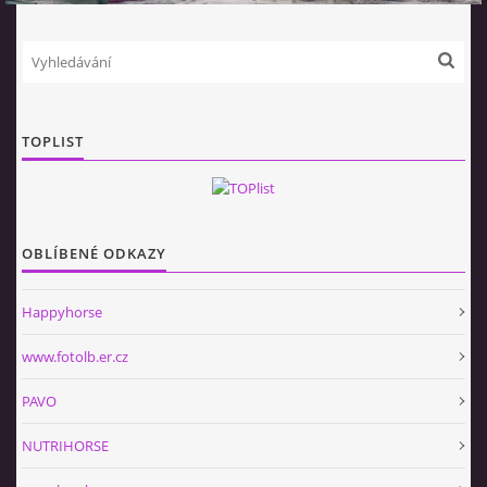
KONĚ V USTÁJENÍ
AKCE 2020
TOPLIST
AKCE 2021
AKCE 2022
OBLÍBENÉ ODKAZY
AKCE 2023
Happyhorse
www.fotolb.er.cz
AKCE 2024
PAVO
AKCE 2025
NUTRIHORSE