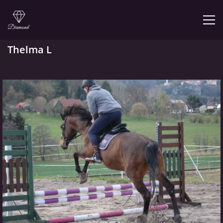
Thelma L
ÚVOD
NABÍZÍME
PRODEJNA JEZDECKÝCH POTŘEB
FOTOALBUM
KONTAKT
KONĚ JK MIRA