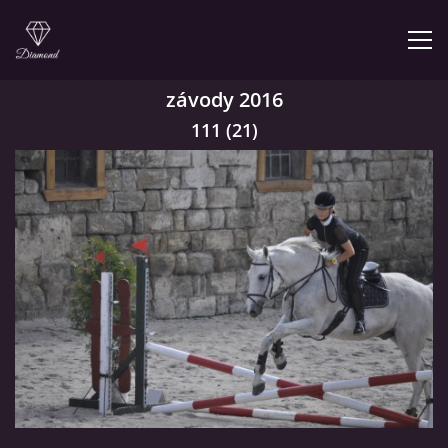
závody 2016
ÚVOD
111 (21)
NABÍZÍME
PRODEJNA JEZDECKÝCH POTŘEB
FOTOALBUM
KONTAKT
KONĚ JK MIRA