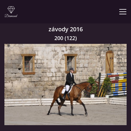
závody 2016
ÚVOD
200 (122)
NABÍZÍME
PRODEJNA JEZDECKÝCH POTŘEB
FOTOALBUM
KONTAKT
KONĚ JK MIRA