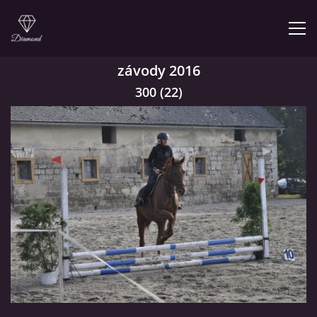
závody 2016
ÚVOD
300 (22)
NABÍZÍME
PRODEJNA JEZDECKÝCH POTŘEB
FOTOALBUM
KONTAKT
KONĚ JK MIRA