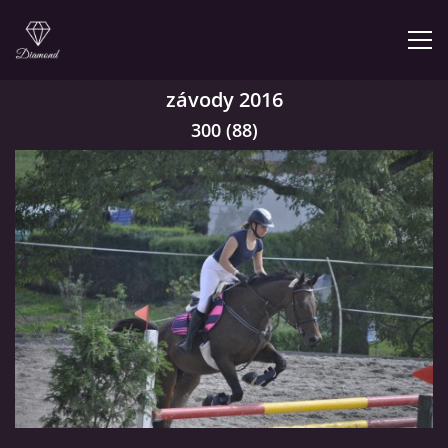
závody 2016
ÚVOD
300 (88)
NABÍZÍME
PRODEJNA JEZDECKÝCH POTŘEB
FOTOALBUM
KONTAKT
KONĚ JK MIRA