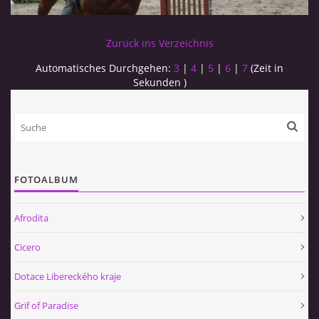
Zurück ins Verzeichnis
Automatisches Durchgehen:
3
|
4
|
5
|
6
|
7
(Zeit in
Sekunden )
FOTOALBUM
Afrodita
Cicero
Dotace Libereckého kraje
Grif of Paradise