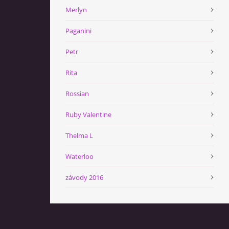
Merlyn
Paganini
Petr
Rita
Rossian
Ruby Valentine
Thelma L
Waterloo
závody 2016