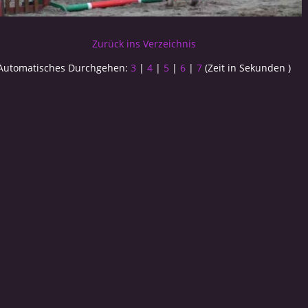
Zurück ins Verzeichnis
Automatisches Durchgehen:
3
|
4
|
5
|
6
|
7
(Zeit in Sekunden )