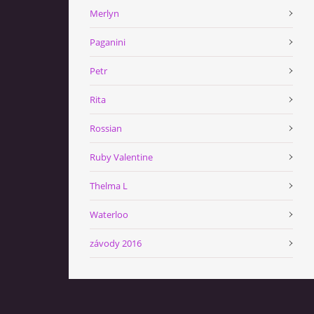
Merlyn
Paganini
Petr
Rita
Rossian
Ruby Valentine
Thelma L
Waterloo
závody 2016