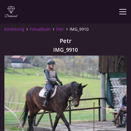
Einleitung
Fotoalbum
Petr
IMG_9910
Petr
© 2026 eStránky.cz
IMG_9910