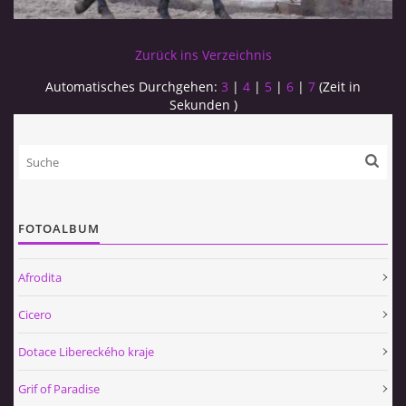
Zurück ins Verzeichnis
Automatisches Durchgehen:
3
|
4
|
5
|
6
|
7
(Zeit in
Sekunden )
FOTOALBUM
Afrodita
Cicero
Dotace Libereckého kraje
Grif of Paradise