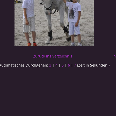
Zurück ins Verzeichnis
n
Automatisches Durchgehen:
3
|
4
|
5
|
6
|
7
(Zeit in Sekunden )