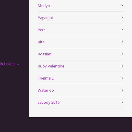
Merlyn
Paganini
Petr
Rita
Rossian
ächstes →
Ruby Valentine
Thelma L
Waterloo
závody 2016