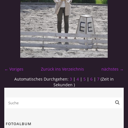
← Voriges
Zurück ins Verzeichnis
nächstes →
Automatisches Durchgehen:
3
|
4
|
5
|
6
|
7
(Zeit in
Sekunden )
FOTOALBUM