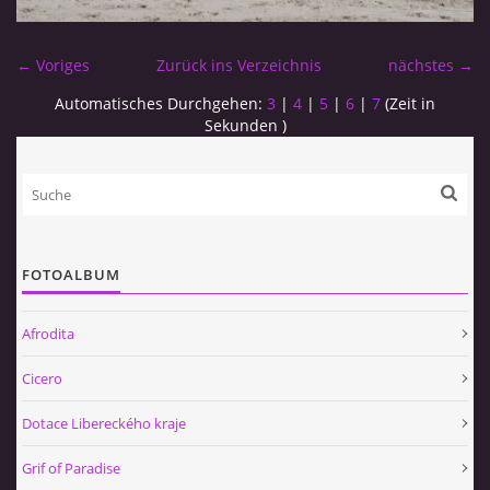
← Voriges
Zurück ins Verzeichnis
nächstes →
Automatisches Durchgehen:
3
|
4
|
5
|
6
|
7
(Zeit in
Sekunden )
FOTOALBUM
Afrodita
Cicero
Dotace Libereckého kraje
Grif of Paradise