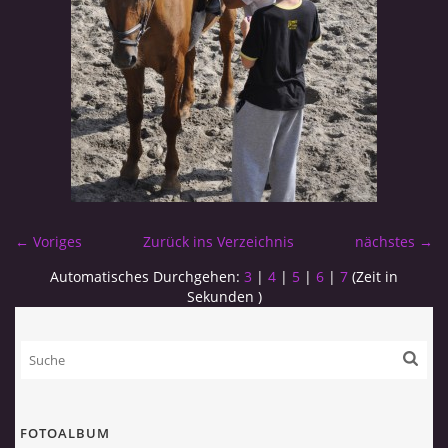
← Voriges
Zurück ins Verzeichnis
nächstes →
Automatisches Durchgehen:
3
|
4
|
5
|
6
|
7
(Zeit in
Sekunden )
FOTOALBUM