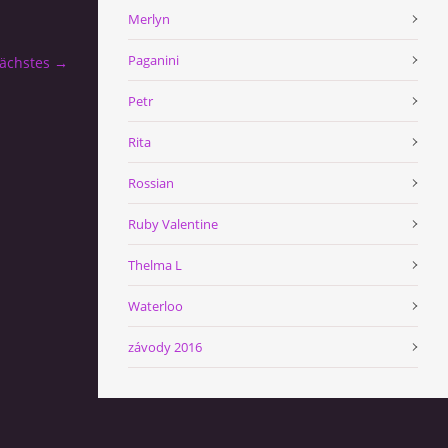
Merlyn
Paganini
ächstes →
Petr
Rita
Rossian
Ruby Valentine
Thelma L
Waterloo
závody 2016