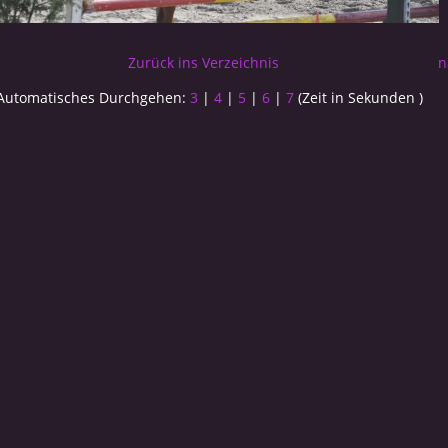
Zurück ins Verzeichnis
n
Automatisches Durchgehen:
3
|
4
|
5
|
6
|
7
(Zeit in Sekunden )