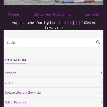
← Voriges
Zurück ins Verzeichnis
nächstes →
Automatisches Durchgehen:
3
|
4
|
5
|
6
|
7
(Zeit in
Sekunden )
FOTOALBUM
Afrodita
Cicero
Dotace Libereckého kraje
Grif of Paradise