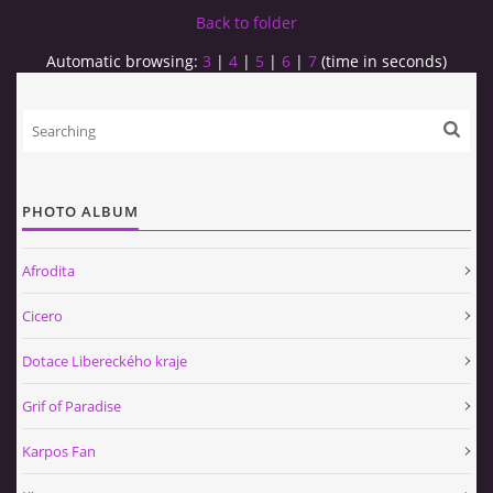
Back to folder
Automatic browsing:
3
|
4
|
5
|
6
|
7
(time in seconds)
PHOTO ALBUM
Afrodita
Cicero
Dotace Libereckého kraje
Grif of Paradise
Karpos Fan