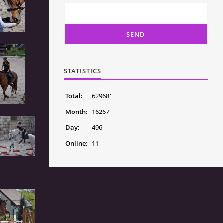
STATISTICS
Total:
629681
Month:
16267
Day:
496
Online:
11