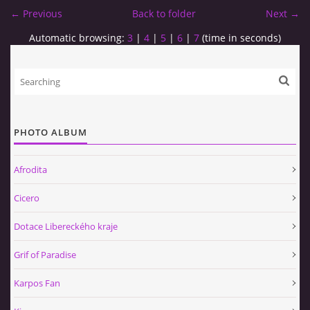
← Previous
Back to folder
Next →
Automatic browsing:
3
|
4
|
5
|
6
|
7
(time in seconds)
PHOTO ALBUM
Afrodita
Cicero
Dotace Libereckého kraje
Grif of Paradise
Karpos Fan