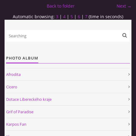
Back to folder
Next →
Automatic browsing:
3
|
4
|
5
|
6
|
7
(time in seconds)
PHOTO ALBUM
Afrodita
Cicero
Dotace Libereckého kraje
Grif of Paradise
Karpos Fan