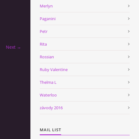
Merlyn
Paganini
Petr
Rita
Next →
Rossian
Ruby Valentine
Thelma L
Waterloo
závody 2016
MAIL LIST