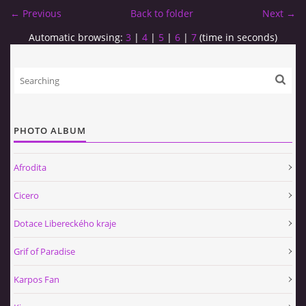
← Previous
Back to folder
Next →
Automatic browsing:
3
|
4
|
5
|
6
|
7
(time in seconds)
PHOTO ALBUM
Afrodita
Cicero
Dotace Libereckého kraje
Grif of Paradise
Karpos Fan