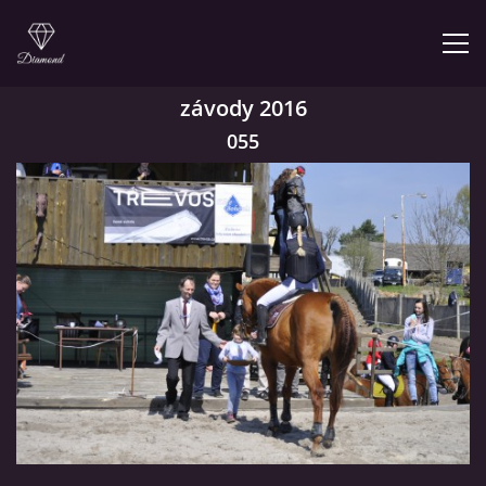
závody 2016
055
© 2026 eStránky.cz