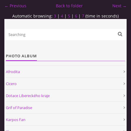
← Previous
Back to folder
Next →
Automatic browsing:
3
|
4
|
5
|
6
|
7
(time in seconds)
PHOTO ALBUM
Afrodita
Cicero
Dotace Libereckého kraje
Grif of Paradise
Karpos Fan