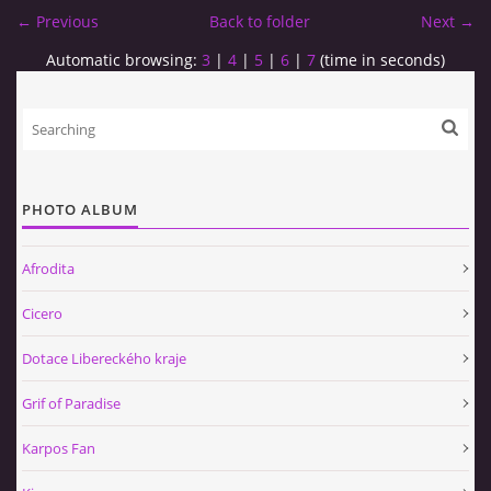
← Previous
Back to folder
Next →
Automatic browsing:
3
|
4
|
5
|
6
|
7
(time in seconds)
PHOTO ALBUM
Afrodita
Cicero
Dotace Libereckého kraje
Grif of Paradise
Karpos Fan