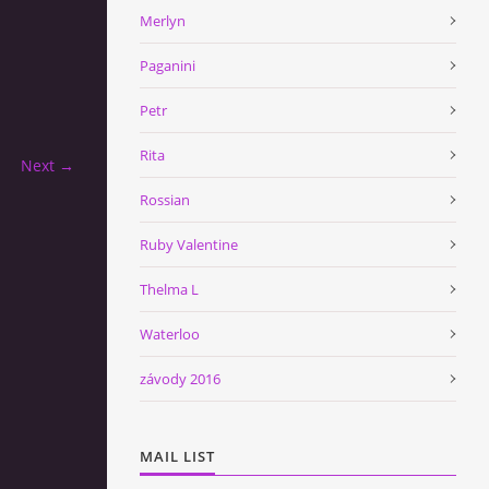
Merlyn
Paganini
Petr
Rita
Next →
Rossian
Ruby Valentine
Thelma L
Waterloo
závody 2016
MAIL LIST