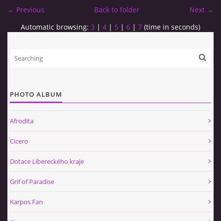
← Previous
Back to folder
Next →
Automatic browsing:
3
|
4
|
5
|
6
|
7
(time in seconds)
PHOTO ALBUM
Afrodita
Cicero
Dotace Libereckého kraje
Grif of Paradise
Karpos Fan