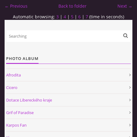
← Previous
Back to folder
Next →
Automatic browsing:
3
|
4
|
5
|
6
|
7
(time in seconds)
PHOTO ALBUM
Afrodita
Cicero
Dotace Libereckého kraje
Grif of Paradise
Karpos Fan