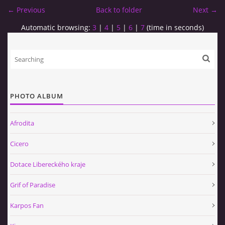
← Previous
Back to folder
Next →
Automatic browsing:
3
|
4
|
5
|
6
|
7
(time in seconds)
PHOTO ALBUM
Afrodita
Cicero
Dotace Libereckého kraje
Grif of Paradise
Karpos Fan