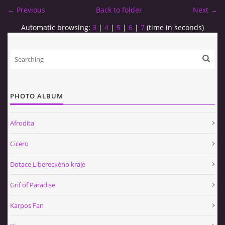
← Previous
Back to folder
Next →
Automatic browsing:
3
|
4
|
5
|
6
|
7
(time in seconds)
PHOTO ALBUM
Afrodita
Cicero
Dotace Libereckého kraje
Grif of Paradise
Karpos Fan