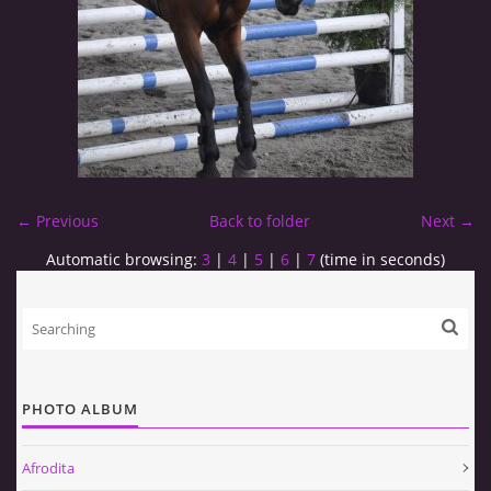
← Previous
Back to folder
Next →
Automatic browsing:
3
|
4
|
5
|
6
|
7
(time in seconds)
PHOTO ALBUM
Afrodita