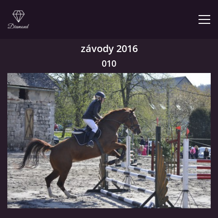
závody 2016
ÚVOD
010
NABÍZÍME
PRODEJNA JEZDECKÝCH POTŘEB
FOTOALBUM
KONTAKT
KONĚ JK MIRA