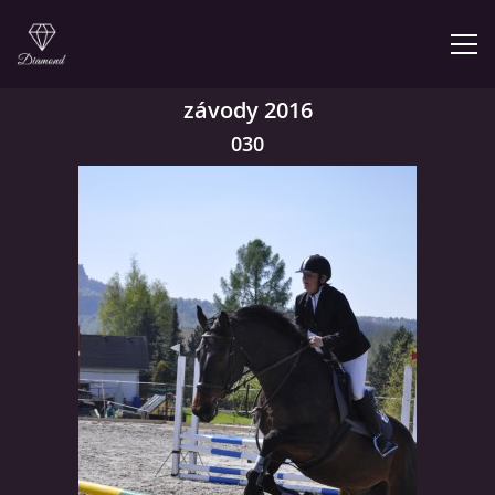
závody 2016
ÚVOD
030
NABÍZÍME
PRODEJNA JEZDECKÝCH POTŘEB
FOTOALBUM
KONTAKT
KONĚ JK MIRA