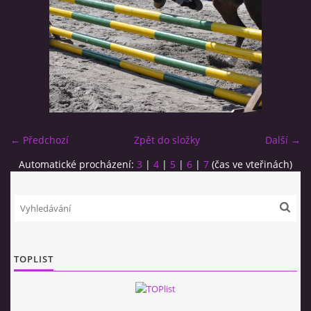
KONĚ V USTÁJENÍ
AKCE 2020
AKCE 2021
← Předchozí
Zpět do složky
Další →
AKCE 2022
Automatické procházení:
3
|
4
|
5
|
6
|
7
(čas ve vteřinách)
AKCE 2023
AKCE 2024
TOPLIST
AKCE 2025