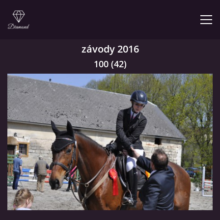
závody 2016
ÚVOD
100 (42)
NABÍZÍME
PRODEJNA JEZDECKÝCH POTŘEB
FOTOALBUM
KONTAKT
KONĚ JK MIRA