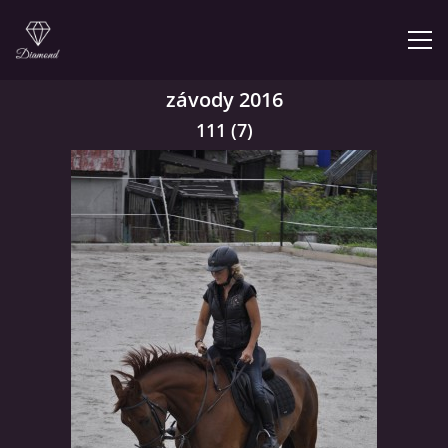
závody 2016
ÚVOD
111 (7)
NABÍZÍME
PRODEJNA JEZDECKÝCH POTŘEB
FOTOALBUM
KONTAKT
KONĚ JK MIRA