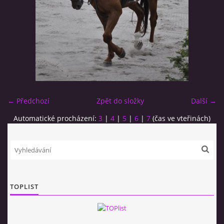
KONĚ V USTÁJENÍ
AKCE 2020
AKCE 2021
← Předchozí
Zpět do složky
Další →
AKCE 2022
Automatické procházení:
3
|
4
|
5
|
6
|
7
(čas ve vteřinách)
AKCE 2023
AKCE 2024
TOPLIST
AKCE 2025