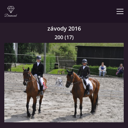
závody 2016
ÚVOD
200 (17)
NABÍZÍME
PRODEJNA JEZDECKÝCH POTŘEB
FOTOALBUM
KONTAKT
KONĚ JK MIRA