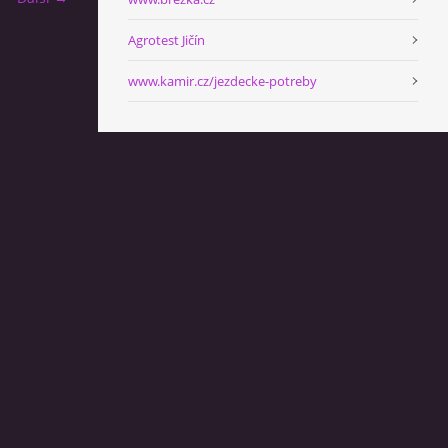
Agrotest Jičín
www.kamir.cz/jezdecke-potreby