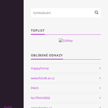
TOPLIST
OBLÍBENÉ ODKAZY
Happyhorse
www.fotolb.er.cz
PAVO
NUTRIHORSE
Další →
www.brezka.cz