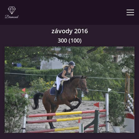
závody 2016
ÚVOD
300 (100)
NABÍZÍME
PRODEJNA JEZDECKÝCH POTŘEB
FOTOALBUM
KONTAKT
KONĚ JK MIRA