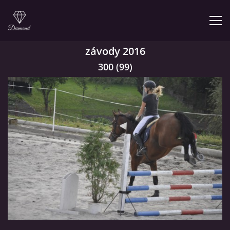
závody 2016
ÚVOD
300 (99)
NABÍZÍME
PRODEJNA JEZDECKÝCH POTŘEB
FOTOALBUM
KONTAKT
KONĚ JK MIRA