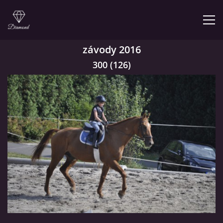
závody 2016
ÚVOD
300 (126)
NABÍZÍME
PRODEJNA JEZDECKÝCH POTŘEB
FOTOALBUM
KONTAKT
KONĚ JK MIRA