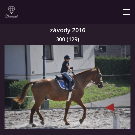
závody 2016
ÚVOD
300 (129)
NABÍZÍME
PRODEJNA JEZDECKÝCH POTŘEB
FOTOALBUM
KONTAKT
KONĚ JK MIRA