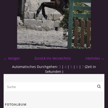
← Voriges
Zurück ins Verzeichnis
nächstes →
Automatisches Durchgehen:
3
|
4
|
5
|
6
|
7
(Zeit in
Sekunden )
FOTOALBUM