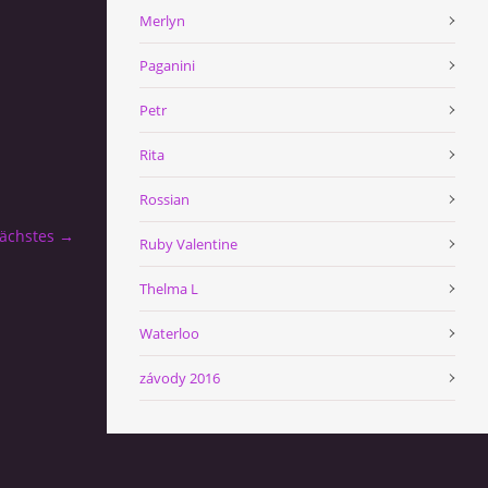
Merlyn
Paganini
Petr
Rita
Rossian
ächstes →
Ruby Valentine
Thelma L
Waterloo
závody 2016