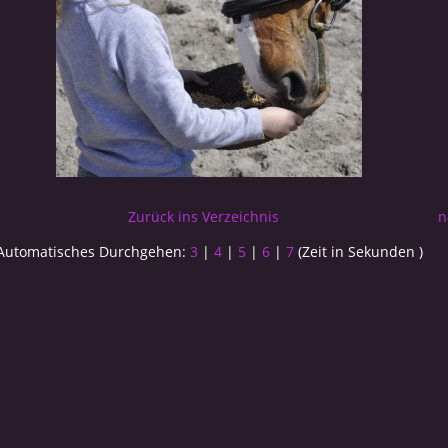
Zurück ins Verzeichnis
n
Automatisches Durchgehen:
3
|
4
|
5
|
6
|
7
(Zeit in Sekunden )